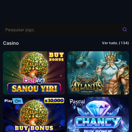
Casino
Ver tudo.
(
134
)