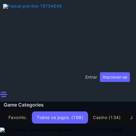
Entrar
Inscrever-se
Game Categories
Favorito.
Todos os jogos.
(199)
Casino
(134)
Jo